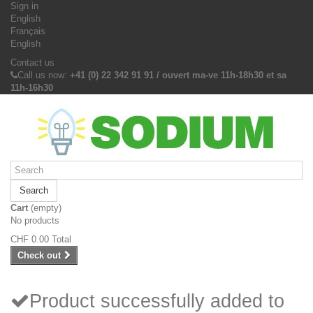
Sign in
English
Français
English
Contact us
Call us now:
+41 (0) 22 342 91 91 / ouvert ma-ve 11h-18h30 et sa
11h-16h30
Search
Cart
(empty)
No products
CHF 0.00
Total
Check out
Product successfully added to