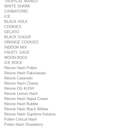
TROPICAL MANGO
WHITE SHARK
CANNATONIC
ICE
BLACK HOLE
COOKIES
GELATO
BLACK SUGAR
ORANGE COOKIES
INDOOR MIX
FRUITY JUICE
MOON ROCK
ICE ROCK
Résine Hash Pollen
Résine Hash Pakistanais
Résine Caramelo
Résine Hash Charas
Résine OG KUSH
Résine Lemon Hash
Résine Hash Nepal Cream
Résine Hash Bubble
Résine Hash Black Widow
Résine Hash Suprême Ketama
Pollen Critical Hash
Pollen Hash Strawberry