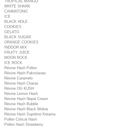
TROPICAL MANGO
WHITE SHARK
CANNATONIC
ICE
BLACK HOLE
COOKIES
GELATO
BLACK SUGAR
ORANGE COOKIES
INDOOR MIX
FRUITY JUICE
MOON ROCK
ICE ROCK
Résine Hash Pollen
Résine Hash Pakistanais
Résine Caramelo
Résine Hash Charas
Résine OG KUSH
Résine Lemon Hash
Résine Hash Nepal Cream
Résine Hash Bubble
Résine Hash Black Widow
Résine Hash Suprême Ketama
Pollen Critical Hash
Pollen Hash Strawberry