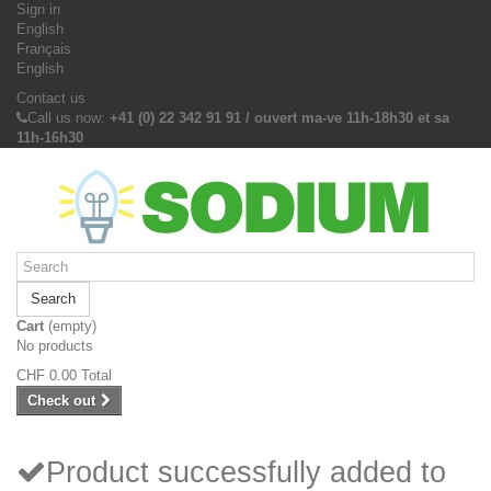
Sign in
English
Français
English
Contact us
Call us now:
+41 (0) 22 342 91 91 / ouvert ma-ve 11h-18h30 et sa
11h-16h30
Search
Cart
(empty)
No products
CHF 0.00
Total
Check out
Product successfully added to