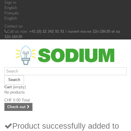
Sign in
English
Français
English
Contact us
Call us now:
+41 (0) 22 342 91 91 / ouvert ma-ve 11h-18h30 et sa
11h-16h30
Search
Cart
(empty)
No products
CHF 0.00
Total
Check out
Product successfully added to