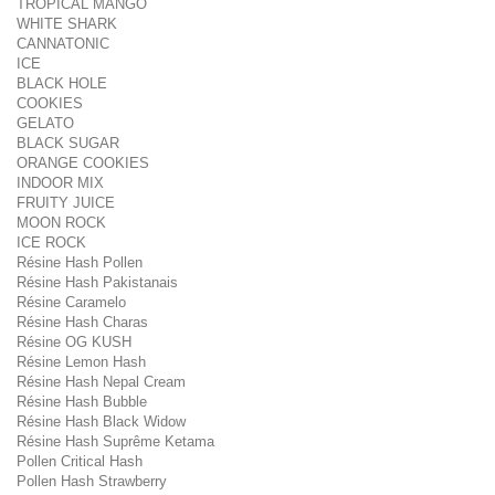
TROPICAL MANGO
WHITE SHARK
CANNATONIC
ICE
BLACK HOLE
COOKIES
GELATO
BLACK SUGAR
ORANGE COOKIES
INDOOR MIX
FRUITY JUICE
MOON ROCK
ICE ROCK
Résine Hash Pollen
Résine Hash Pakistanais
Résine Caramelo
Résine Hash Charas
Résine OG KUSH
Résine Lemon Hash
Résine Hash Nepal Cream
Résine Hash Bubble
Résine Hash Black Widow
Résine Hash Suprême Ketama
Pollen Critical Hash
Pollen Hash Strawberry