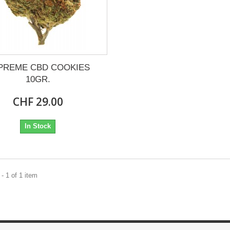
PREME CBD COOKIES
10GR.
CHF 29.00
In Stock
- 1 of 1 item