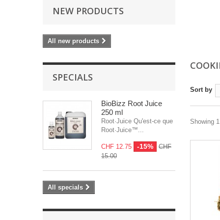
NEW PRODUCTS
All new products
COOKI
SPECIALS
Sort by
BioBizz Root Juice
250 ml
Root·Juice Qu'est-ce que
Showing 1 
Root·Juice™...
-15%
CHF 12.75
CHF
15.00
All specials