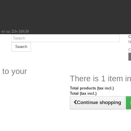
0 et sa 11h-16h30
C
N
Search
C
 to your
There is 1 item in
Total products (tax incl.)
Total (tax incl.)
Continue shopping