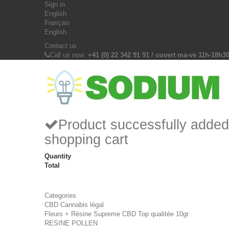
Sign in
English
Français
English
Contact us
Call us now:
+41 (0) 22 342 91 91 / ouvert ma-ve 11h-18h3
Product successfully added
shopping cart
Quantity
Total
Categories
CBD Cannabis légal
Fleurs + Résine Supreme CBD Top qualitée 10gr.
RESINE POLLEN