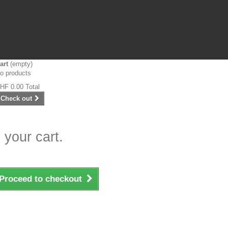
art
(empty)
o products
HF 0.00
Total
Check out
 your cart.
Proceed to checkout