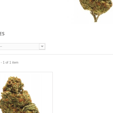
ES
--
- 1 of 1 item