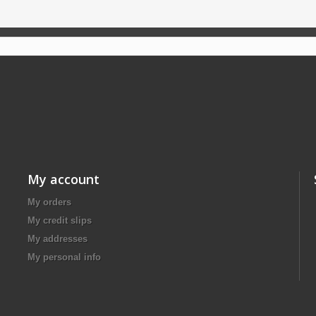
My account
My orders
My credit slips
My addresses
My personal info