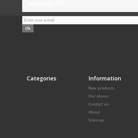
NEWSLETTER
Ok
Categories
Information
New products
Our stores
Contact us
About
Sitemap