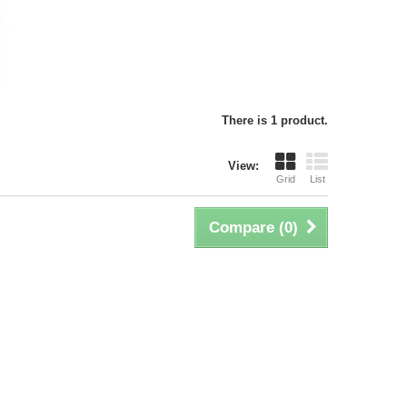
There is 1 product.
View:
Grid
List
Compare (
0
)