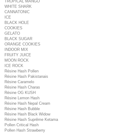
TROPICAL MANGO
WHITE SHARK
CANNATONIC
ICE
BLACK HOLE
COOKIES
GELATO
BLACK SUGAR
ORANGE COOKIES
INDOOR MIX
FRUITY JUICE
MOON ROCK
ICE ROCK
Résine Hash Pollen
Résine Hash Pakistanais
Résine Caramelo
Résine Hash Charas
Résine OG KUSH
Résine Lemon Hash
Résine Hash Nepal Cream
Résine Hash Bubble
Résine Hash Black Widow
Résine Hash Suprême Ketama
Pollen Critical Hash
Pollen Hash Strawberry