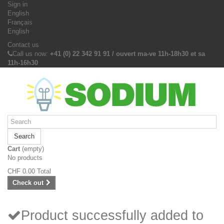
Sign in
English
Français
English
Contact us
Call us now:
+41 (0) 22 342 91 91 / ouvert ma-ve 11h-18h30 et sa
11h-16h30
Search
Cart
(empty)
No products
CHF 0.00
Total
Check out
Product successfully added to