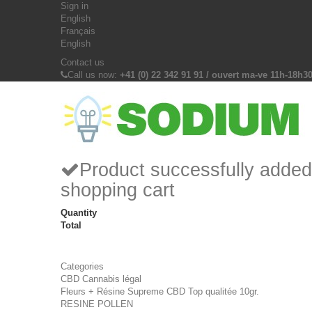
Sign in
English
Français
English
Contact us
Call us now:
+41 (0) 22 342 91 91 / ouvert ma-ve 11h-18h3
Product successfully added
shopping cart
Quantity
Total
Categories
CBD Cannabis légal
Fleurs + Résine Supreme CBD Top qualitée 10gr.
RESINE POLLEN