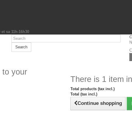
0 et sa 11h-16h30
C
N
Search
C
 to your
There is 1 item in
Total products (tax incl.)
Total (tax incl.)
Continue shopping