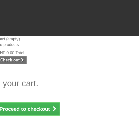
art
(empty)
o products
HF 0.00
Total
Check out
 your cart.
Proceed to checkout