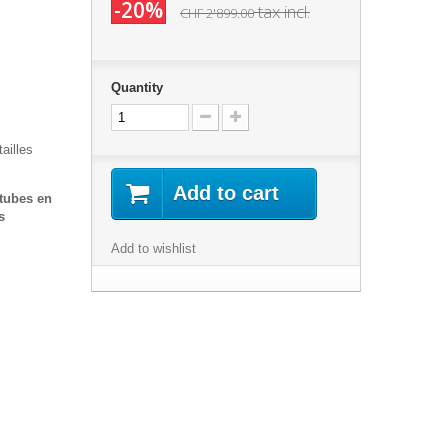
-20%
tax incl.
CHF 2'899.00
Quantity
ailles
Add to cart
 tubes en
s
Add to wishlist