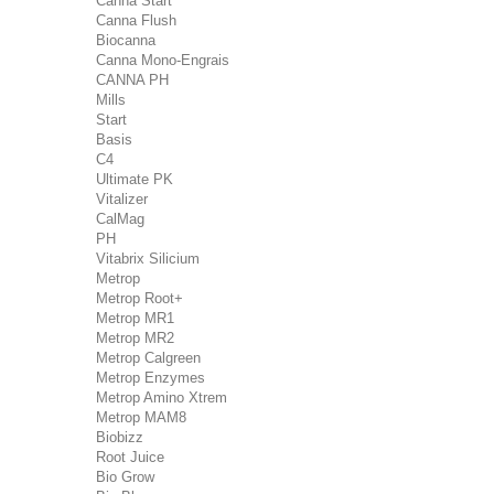
Canna Start
Canna Flush
Biocanna
Canna Mono-Engrais
CANNA PH
Mills
Start
Basis
C4
Ultimate PK
Vitalizer
CalMag
PH
Vitabrix Silicium
Metrop
Metrop Root+
Metrop MR1
Metrop MR2
Metrop Calgreen
Metrop Enzymes
Metrop Amino Xtrem
Metrop MAM8
Biobizz
Root Juice
Bio Grow