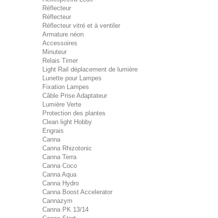
Réflecteur
Réflecteur
Réflecteur vitré et à ventiler
Armature néon
Accessoires
Minuteur
Relais Timer
Light Rail déplacement de lumière
Lunette pour Lampes
Fixation Lampes
Câble Prise Adaptateur
Lumière Verte
Protection des plantes
Clean light Hobby
Engrais
Canna
Canna Rhizotonic
Canna Terra
Canna Coco
Canna Aqua
Canna Hydro
Canna Boost Accelerator
Cannazym
Canna PK 13/14