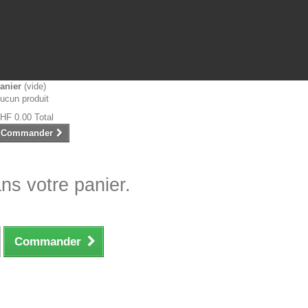
anier
(vide)
ucun produit
HF 0.00
Total
Commander
ans votre panier.
Commander