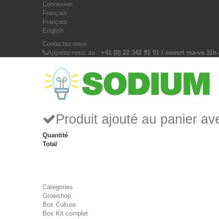
Connexion
Français
Français
English
Contactez-nous
Appelez-nous au :
+41 (0) 22 342 91 91 / ouvert ma-ve 11h
Produit ajouté au panier a
Quantité
Total
Catégories
Growshop
Box Culture
Box Kit complet