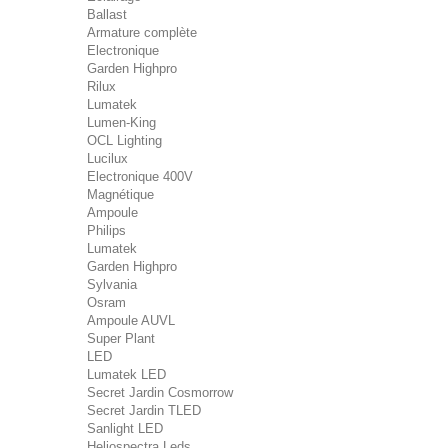
Ballast
Armature complète
Electronique
Garden Highpro
Rilux
Lumatek
Lumen-King
OCL Lighting
Lucilux
Electronique 400V
Magnétique
Ampoule
Philips
Lumatek
Garden Highpro
Sylvania
Osram
Ampoule AUVL
Super Plant
LED
Lumatek LED
Secret Jardin Cosmorrow
Secret Jardin TLED
Sanlight LED
Heliospectra Leds