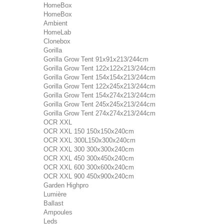
HomeBox
HomeBox
Ambient
HomeLab
Clonebox
Gorilla
Gorilla Grow Tent 91x91x213/244cm
Gorilla Grow Tent 122x122x213/244cm
Gorilla Grow Tent 154x154x213/244cm
Gorilla Grow Tent 122x245x213/244cm
Gorilla Grow Tent 154x274x213/244cm
Gorilla Grow Tent 245x245x213/244cm
Gorilla Grow Tent 274x274x213/244cm
OCR XXL
OCR XXL 150 150x150x240cm
OCR XXL 300L150x300x240cm
OCR XXL 300 300x300x240cm
OCR XXL 450 300x450x240cm
OCR XXL 600 300x600x240cm
OCR XXL 900 450x900x240cm
Garden Highpro
Lumière
Ballast
Ampoules
Leds