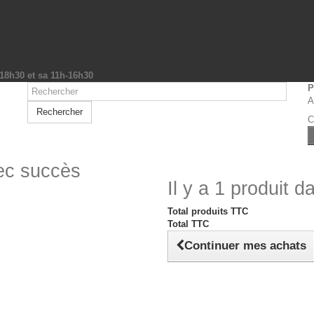
-18h30 et sa 11h-16h30
P
A
Rechercher
C
vec succès
Il y a 1 produit d
Total produits TTC
Total TTC
Continuer mes achats