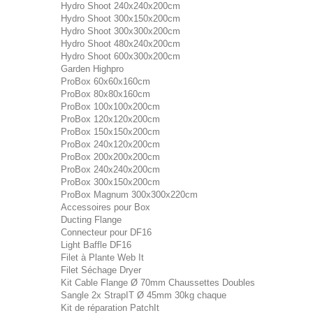
Hydro Shoot 240x240x200cm
Hydro Shoot 300x150x200cm
Hydro Shoot 300x300x200cm
Hydro Shoot 480x240x200cm
Hydro Shoot 600x300x200cm
Garden Highpro
ProBox 60x60x160cm
ProBox 80x80x160cm
ProBox 100x100x200cm
ProBox 120x120x200cm
ProBox 150x150x200cm
ProBox 240x120x200cm
ProBox 200x200x200cm
ProBox 240x240x200cm
ProBox 300x150x200cm
ProBox Magnum 300x300x220cm
Accessoires pour Box
Ducting Flange
Connecteur pour DF16
Light Baffle DF16
Filet à Plante Web It
Filet Séchage Dryer
Kit Cable Flange Ø 70mm Chaussettes Doubles
Sangle 2x StrapIT Ø 45mm 30kg chaque
Kit de réparation PatchIt