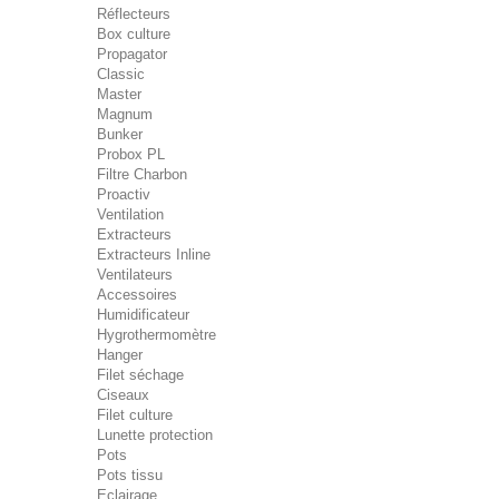
Réflecteurs
Box culture
Propagator
Classic
Master
Magnum
Bunker
Probox PL
Filtre Charbon
Proactiv
Ventilation
Extracteurs
Extracteurs Inline
Ventilateurs
Accessoires
Humidificateur
Hygrothermomètre
Hanger
Filet séchage
Ciseaux
Filet culture
Lunette protection
Pots
Pots tissu
Eclairage