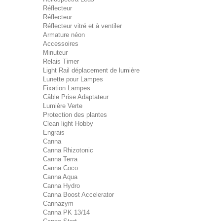
Réflecteur
Réflecteur
Réflecteur vitré et à ventiler
Armature néon
Accessoires
Minuteur
Relais Timer
Light Rail déplacement de lumière
Lunette pour Lampes
Fixation Lampes
Câble Prise Adaptateur
Lumière Verte
Protection des plantes
Clean light Hobby
Engrais
Canna
Canna Rhizotonic
Canna Terra
Canna Coco
Canna Aqua
Canna Hydro
Canna Boost Accelerator
Cannazym
Canna PK 13/14