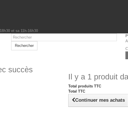
-18h30 et sa 11h-16h30
P
A
Rechercher
C
vec succès
Il y a 1 produit d
Total produits TTC
Total TTC
Continuer mes achats