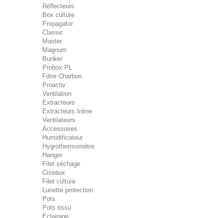
Réflecteurs
Box culture
Propagator
Classic
Master
Magnum
Bunker
Probox PL
Filtre Charbon
Proactiv
Ventilation
Extracteurs
Extracteurs Inline
Ventilateurs
Accessoires
Humidificateur
Hygrothermomètre
Hanger
Filet séchage
Ciseaux
Filet culture
Lunette protection
Pots
Pots tissu
Eclairage