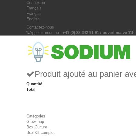
Connexion
Français
Français
English
Contactez-nous
Appelez-nous au :
+41 (0) 22 342 91 91 / ouvert ma-ve 11h
Produit ajouté au panier a
Quantité
Total
Catégories
Growshop
Box Culture
Box Kit complet