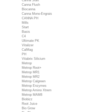
Canna Start
Canna Flush
Biocanna
Canna Mono-Engrais
CANNA PH
Mills
Start
Basis
C4
Ultimate PK
Vitalizer
CalMag
PH
Vitabrix Silicium
Metrop
Metrop Root+
Metrop MR1
Metrop MR2
Metrop Calgreen
Metrop Enzymes
Metrop Amino Xtrem
Metrop MAM8
Biobizz
Root Juice
Bio Grow