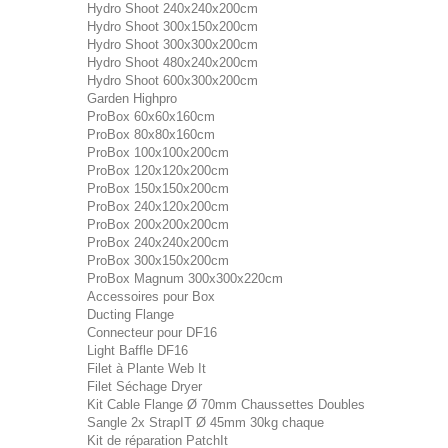
Hydro Shoot 240x240x200cm
Hydro Shoot 300x150x200cm
Hydro Shoot 300x300x200cm
Hydro Shoot 480x240x200cm
Hydro Shoot 600x300x200cm
Garden Highpro
ProBox 60x60x160cm
ProBox 80x80x160cm
ProBox 100x100x200cm
ProBox 120x120x200cm
ProBox 150x150x200cm
ProBox 240x120x200cm
ProBox 200x200x200cm
ProBox 240x240x200cm
ProBox 300x150x200cm
ProBox Magnum 300x300x220cm
Accessoires pour Box
Ducting Flange
Connecteur pour DF16
Light Baffle DF16
Filet à Plante Web It
Filet Séchage Dryer
Kit Cable Flange Ø 70mm Chaussettes Doubles
Sangle 2x StrapIT Ø 45mm 30kg chaque
Kit de réparation PatchIt