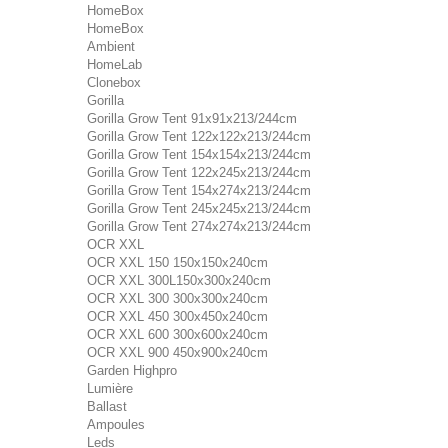
HomeBox
HomeBox
Ambient
HomeLab
Clonebox
Gorilla
Gorilla Grow Tent 91x91x213/244cm
Gorilla Grow Tent 122x122x213/244cm
Gorilla Grow Tent 154x154x213/244cm
Gorilla Grow Tent 122x245x213/244cm
Gorilla Grow Tent 154x274x213/244cm
Gorilla Grow Tent 245x245x213/244cm
Gorilla Grow Tent 274x274x213/244cm
OCR XXL
OCR XXL 150 150x150x240cm
OCR XXL 300L150x300x240cm
OCR XXL 300 300x300x240cm
OCR XXL 450 300x450x240cm
OCR XXL 600 300x600x240cm
OCR XXL 900 450x900x240cm
Garden Highpro
Lumière
Ballast
Ampoules
Leds