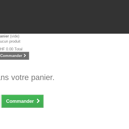
anier
(vide)
ucun produit
HF 0.00
Total
Commander
ans votre panier.
Commander