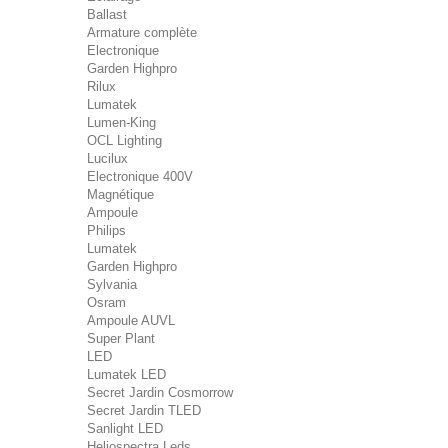
Ballast
Armature complète
Electronique
Garden Highpro
Rilux
Lumatek
Lumen-King
OCL Lighting
Lucilux
Electronique 400V
Magnétique
Ampoule
Philips
Lumatek
Garden Highpro
Sylvania
Osram
Ampoule AUVL
Super Plant
LED
Lumatek LED
Secret Jardin Cosmorrow
Secret Jardin TLED
Sanlight LED
Heliospectra Leds